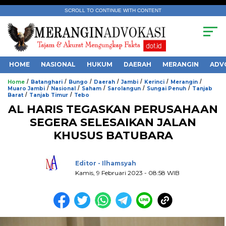
SCROLL TO CONTINUE WITH CONTENT
HOME
NASIONAL
HUKUM
DAERAH
MERANGIN
ADV
/
/
/
/
/
/
/
Home
Batanghari
Bungo
Daerah
Jambi
Kerinci
Merangin
/
/
/
/
/
Muaro Jambi
Nasional
Saham
Sarolangun
Sungai Penuh
Tanjab
/
/
Barat
Tanjab Timur
Tebo
AL HARIS TEGASKAN PERUSAHAAN
SEGERA SELESAIKAN JALAN
KHUSUS BATUBARA
.
Editor - Ilhamsyah
Kamis, 9 Februari 2023 - 08:58 WIB