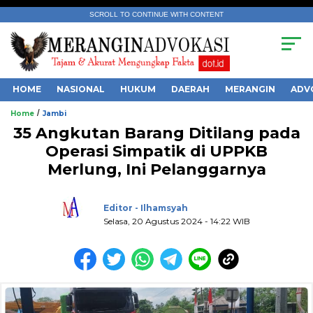
SCROLL TO CONTINUE WITH CONTENT
HOME
NASIONAL
HUKUM
DAERAH
MERANGIN
ADV
/
Home
Jambi
35 Angkutan Barang Ditilang pada
Operasi Simpatik di UPPKB
Merlung, Ini Pelanggarnya
.
Editor - Ilhamsyah
Selasa, 20 Agustus 2024 - 14:22 WIB