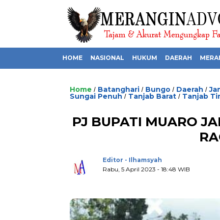
HOME
NASIONAL
HUKUM
DAERAH
MERA
Home
Batanghari
Bungo
Daerah
Ja
/
/
/
/
Sungai Penuh
Tanjab Barat
Tanjab Ti
/
/
PJ BUPATI MUARO JA
RA
Editor - Ilhamsyah
Rabu, 5 April 2023 - 18:48 WIB