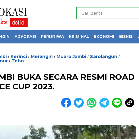
NGIN
ADVOKASI
PERISTIWA
KRIMINAL
EKONOMI
BISNIS
mbi
Kerinci
Merangin
Muaro Jambi
Sarolangun
/
/
/
/
/
mur
Tebo
/
MBI BUKA SECARA RESMI ROAD
CE CUP 2023.