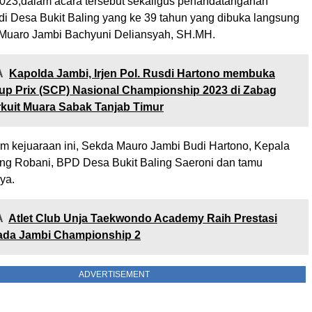
2023,dalam acara tersebut sekaligus penandatanganan
adi Desa Bukit Baling yang ke 39 tahun yang dibuka langsung
 Muaro Jambi Bachyuni Deliansyah, SH.MH.
A
Kapolda Jambi, Irjen Pol. Rusdi Hartono membuka
p Prix (SCP) Nasional Championship 2023 di Zabag
rkuit Muara Sabak Tanjab Timur
lam kejuaraan ini, Sekda Mauro Jambi Budi Hartono, Kepala
ing Robani, BPD Desa Bukit Baling Saeroni dan tamu
ya.
A
Atlet Club Unja Taekwondo Academy Raih Prestasi
ada Jambi Championship 2
ADVERTISEMENT