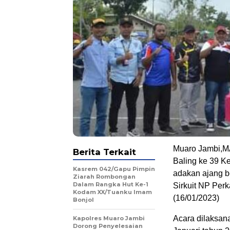
.
Muaro Jambi,MA
Berita Terkait
Baling ke 39 
Kasrem 042/Gapu Pimpin
adakan ajang b
Ziarah Rombongan
Dalam Rangka Hut Ke-1
Sirkuit NP Per
Kodam XX/Tuanku Imam
(16/01/2023)
Bonjol
Acara dilaksan
Kapolres Muaro Jambi
Dorong Penyelesaian