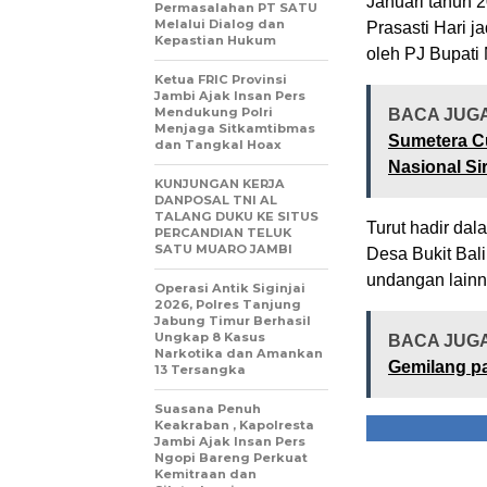
Januari tahun 
Permasalahan PT SATU
Melalui Dialog dan
Prasasti Hari j
Kepastian Hukum
oleh PJ Bupati
Ketua FRIC Provinsi
Jambi Ajak Insan Pers
Mendukung Polri
BACA JUG
Menjaga Sitkamtibmas
Sumetera Cu
dan Tangkal Hoax
Nasional Si
KUNJUNGAN KERJA
DANPOSAL TNI AL
TALANG DUKU KE SITUS
Turut hadir da
PERCANDIAN TELUK
SATU MUARO JAMBI
Desa Bukit Bal
undangan lainn
Operasi Antik Siginjai
2026, Polres Tanjung
Jabung Timur Berhasil
Ungkap 8 Kasus
BACA JUG
Narkotika dan Amankan
Gemilang p
13 Tersangka
Suasana Penuh
Keakraban , Kapolresta
Jambi Ajak Insan Pers
Ngopi Bareng Perkuat
Kemitraan dan