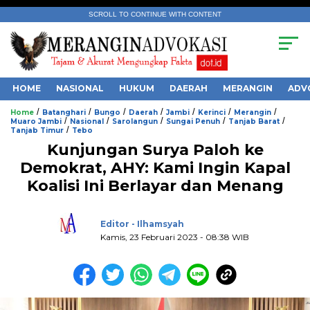
SCROLL TO CONTINUE WITH CONTENT
HOME
NASIONAL
HUKUM
DAERAH
MERANGIN
ADV
/
/
/
/
/
/
/
Home
Batanghari
Bungo
Daerah
Jambi
Kerinci
Merangin
/
/
/
/
/
Muaro Jambi
Nasional
Sarolangun
Sungai Penuh
Tanjab Barat
/
Tanjab Timur
Tebo
Kunjungan Surya Paloh ke
Demokrat, AHY: Kami Ingin Kapal
Koalisi Ini Berlayar dan Menang
.
Editor - Ilhamsyah
Kamis, 23 Februari 2023 - 08:38 WIB