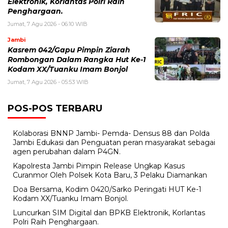
Elektronik, Korlantas Polri Raih
Penghargaan.
Jumat, 7 Agu 2026 - 06:10 WIB
Jambi
Kasrem 042/Gapu Pimpin Ziarah
Rombongan Dalam Rangka Hut Ke-1
Kodam XX/Tuanku Imam Bonjol
Jumat, 7 Agu 2026 - 05:53 WIB
POS-POS TERBARU
Kolaborasi BNNP Jambi- Pemda- Densus 88 dan Polda
Jambi Edukasi dan Penguatan peran masyarakat sebagai
agen perubahan dalam P4GN.
Kapolresta Jambi Pimpin Release Ungkap Kasus
Curanmor Oleh Polsek Kota Baru, 3 Pelaku Diamankan
Doa Bersama, Kodim 0420/Sarko Peringati HUT Ke-1
Kodam XX/Tuanku Imam Bonjol.
Luncurkan SIM Digital dan BPKB Elektronik, Korlantas
Polri Raih Penghargaan.