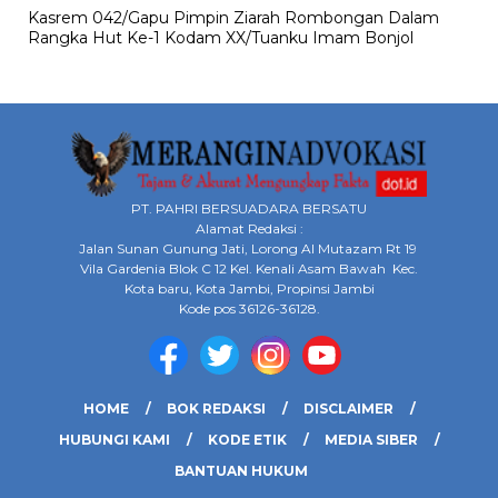
Kasrem 042/Gapu Pimpin Ziarah Rombongan Dalam
Rangka Hut Ke-1 Kodam XX/Tuanku Imam Bonjol
PT. PAHRI BERSUADARA BERSATU
Alamat Redaksi :
Jalan Sunan Gunung Jati, Lorong Al Mutazam Rt 19
Vila Gardenia Blok C 12 Kel. Kenali Asam Bawah Kec.
Kota baru, Kota Jambi, Propinsi Jambi
Kode pos 36126-36128.
HOME
BOK REDAKSI
DISCLAIMER
HUBUNGI KAMI
KODE ETIK
MEDIA SIBER
BANTUAN HUKUM