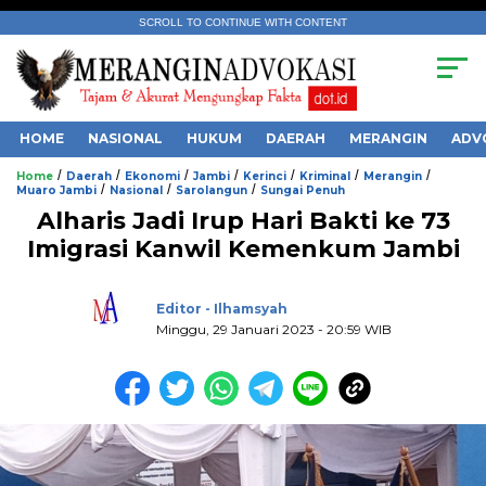
SCROLL TO CONTINUE WITH CONTENT
HOME
NASIONAL
HUKUM
DAERAH
MERANGIN
ADV
/
/
/
/
/
/
/
Home
Daerah
Ekonomi
Jambi
Kerinci
Kriminal
Merangin
/
/
/
Muaro Jambi
Nasional
Sarolangun
Sungai Penuh
Alharis Jadi Irup Hari Bakti ke 73
Imigrasi Kanwil Kemenkum Jambi
.
Editor - Ilhamsyah
Minggu, 29 Januari 2023 - 20:59 WIB