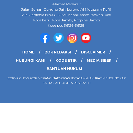
Alamat Redaksi :
Jalan Sunan Gunung Jati, Lorong Al Mutazam Rt 19
Vila Gardenia Blok C 12 Kel. Kenali Asam Bawah Kec.
Kota baru, Kota Jambi, Propinsi Jambi
Kode pos 36126-36128.
HOME
BOK REDAKSI
DISCLAIMER
HUBUNGI KAMI
KODE ETIK
MEDIA SIBER
BANTUAN HUKUM
COPYRIGHT © 2026 MERANGINADVOKASI.ID TAJAM & AKURAT MENGUNGKAP
FAKTA - ALL RIGHTS RESERVED