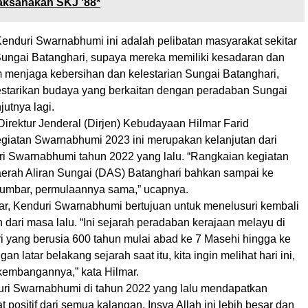
aksanakan SKJ '88*
enduri Swarnabhumi ini adalah pelibatan masyarakat sekitar
Sungai Batanghari, supaya mereka memiliki kesadaran dan
menjaga kebersihan dan kelestarian Sungai Batanghari,
estarikan budaya yang berkaitan dengan peradaban Sungai
jutnya lagi.
Direktur Jenderal (Dirjen) Kebudayaan Hilmar Farid
giatan Swarnabhumi 2023 ini merupakan kelanjutan dari
i Swarnabhumi tahun 2022 yang lalu. “Rangkaian kegiatan
Daerah Aliran Sungai (DAS) Batanghari bahkan sampai ke
umbar, permulaannya sama,” ucapnya.
ar, Kenduri Swarnabhumi bertujuan untuk menelusuri kembali
 dari masa lalu. “Ini sejarah peradaban kerajaan melayu di
 yang berusia 600 tahun mulai abad ke 7 Masehi hingga ke
n latar belakang sejarah saat itu, kita ingin melihat hari ini,
rkembangannya,” kata Hilmar.
uri Swarnabhumi di tahun 2022 yang lalu mendapatkan
t positif dari semua kalangan. Insya Allah ini lebih besar dan