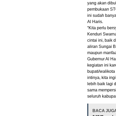
yang akan dibu
pembukaan STQ 
ini sudah banya
Al Haris.
“Kita perlu ber
Kenduri Swarna
cintai ini, bai
aliran Sungai B
maupun manfaat 
Gubernur Al Ha
kegiatan ini ka
bupati/walikota
intinya, kita 
lebih baik lagi
sama mempersi
seluruh kabupat
BACA JUG