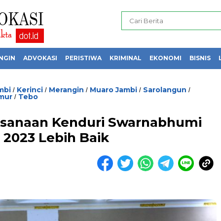
NGIN
ADVOKASI
PERISTIWA
KRIMINAL
EKONOMI
BISNIS
mbi
Kerinci
Merangin
Muaro Jambi
Sarolangun
/
/
/
/
/
mur
Tebo
/
aksanaan Kenduri Swarnabhumi
 2023 Lebih Baik