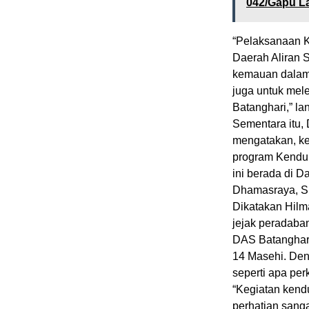
042/Gapu L
“Pelaksanaan K
Daerah Aliran 
kemauan dalam 
juga untuk mel
Batanghari,” lan
Sementara itu, 
mengatakan, ke
program Kendur
ini berada di 
Dhamasraya, S
Dikatakan Hilm
jejak peradaban
DAS Batanghari
14 Masehi. Denga
seperti apa pe
“Kegiatan kend
perhatian sanga