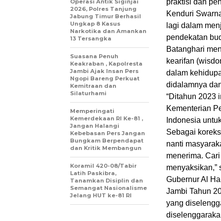
praktisi dan p
Operasi Antik Siginjai
2026, Polres Tanjung
Kenduri Swarna
Jabung Timur Berhasil
Ungkap 8 Kasus
lagi dalam men
Narkotika dan Amankan
pendekatan bud
13 Tersangka
Batanghari men
Suasana Penuh
kearifan (wisd
Keakraban , Kapolresta
Jambi Ajak Insan Pers
dalam kehidupa
Ngopi Bareng Perkuat
didalamnya dan 
Kemitraan dan
Silaturhami
“Ditahun 2023 i
Kementerian Pe
Memperingati
Kemerdekaan RI Ke-81 ,
Indonesia unt
Jangan Halangi
Sebagai koreksi
Kebebasan Pers Jangan
Bungkam Berpendapat
nanti masyarak
dan Kritik Membangun
menerima. Cari
Koramil 420-08/Tabir
menyaksikan,” 
Latih Paskibra,
Gubernur Al Ha
Tanamkan Disiplin dan
Semangat Nasionalisme
Jambi Tahun 20
Jelang HUT ke-81 RI
yang diselengg
diselenggaraka