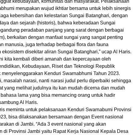
enggiat kebudayaan, komunitas dan masyarakat. Pelaksanaan
bhumi merupakan wujud ikhtiar bersama untuk lebih sinergis
jaga kebersihan dan kelestarian Sungai Batanghari, dengan
aya dan sejarah (historis), bahwa keberadaan Sungai
gandung peradaban panjang yang sarat dengan berbagai
om), berkaitan dengan manfaat sungai yang sangat penting
n manusia, juga terhadap berbagai flora dan fauna
ekosistem disekitar aliran Sungai Batanghari,” ucap Al Haris.
ni kita kembali diberi amanah dan kepercayaan oleh
ndidikan, Kebudayaan, Riset dan Teknologi Republik
uk menyelenggarakan Kenduri Swarnabhumi Tahun 2023.
, masalah narasi, nanti narasi judul perlu diperbaiki sehingga
at yang melihat judulnya itu kan mudah dicerna dan mudah
 bahasa lama yang bisa memancing orang untuk hadir
sambung Al Haris.
ris meminta untuk pelaksanaan Kenduri Swarnabumi Provinsi
23, bisa dilaksanakan bersamaan dengan Event nasional
arakan di Jambi. “Ada 3 event nasional yang akan
n di Provinsi Jambi yaitu Rapat Kerja Nasional Kepala Desa