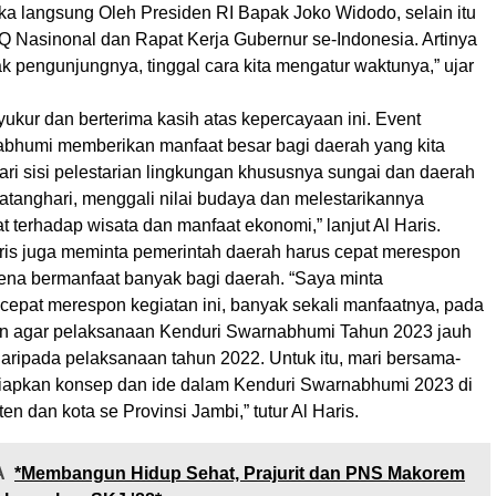
ka langsung Oleh Presiden RI Bapak Joko Widodo, selain itu
Nasinonal dan Rapat Kerja Gubernur se-Indonesia. Artinya
k pengunjungnya, tinggal cara kita mengatur waktunya,” ujar
syukur dan berterima kasih atas kepercayaan ini. Event
bhumi memberikan manfaat besar bagi daerah yang kita
k dari sisi pelestarian lingkungan khususnya sungai dan daerah
atanghari, menggali nilai budaya dan melestarikannya
terhadap wisata dan manfaat ekonomi,” lanjut Al Haris.
ris juga meminta pemerintah daerah harus cepat merespon
rena bermanfaat banyak bagi daerah. “Saya minta
 cepat merespon kegiatan ini, banyak sekali manfaatnya, pada
ingin agar pelaksanaan Kenduri Swarnabhumi Tahun 2023 jauh
 daripada pelaksanaan tahun 2022. Untuk itu, mari bersama-
apkan konsep dan ide dalam Kenduri Swarnabhumi 2023 di
en dan kota se Provinsi Jambi,” tutur Al Haris.
A
*Membangun Hidup Sehat, Prajurit dan PNS Makorem