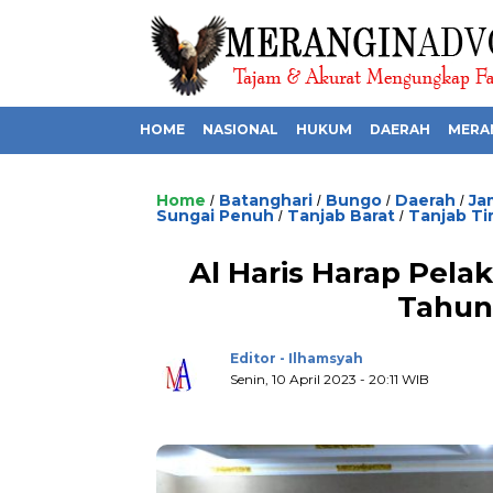
HOME
NASIONAL
HUKUM
DAERAH
MERA
Home
Batanghari
Bungo
Daerah
Ja
/
/
/
/
Sungai Penuh
Tanjab Barat
Tanjab Ti
/
/
Al Haris Harap Pel
Tahun
Editor - Ilhamsyah
Senin, 10 April 2023 - 20:11 WIB