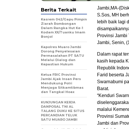
Jambi,MA-(Disko
Berita Terkait
S.Sos, MH ber
Kasrem 042/Gapu Pimpin
lebih baik lagi
Ziarah Rombongan
Dalam Rangka Hut Ke-1
disampaikannya
Kodam XX/Tuanku Imam
Provinsi Jambi
Bonjol
Jambi, Senin, (
Kapolres Muaro Jambi
Dorong Penyelesaian
Dalam rapat te
Permasalahan PT SATU
Melalui Dialog dan
kasih kepada K
Kepastian Hukum
Republik Indon
Farid beserta 
Ketua FRIC Provinsi
Jambi Ajak Insan Pers
Swarnabumi pad
Mendukung Polri
Menjaga Sitkamtibmas
Barat.
dan Tangkal Hoax
“Kenduri Swarn
diselenggaraka
KUNJUNGAN KERJA
DANPOSAL TNI AL
malalui Kemend
TALANG DUKU KE SITUS
PERCANDIAN TELUK
Provinsi Sumate
SATU MUARO JAMBI
Jambi dan Prov