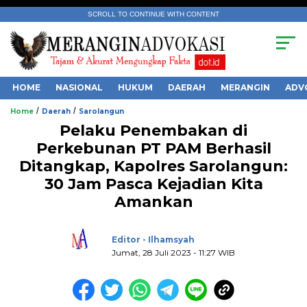
SCROLL TO CONTINUE WITH CONTENT
HOME
NASIONAL
HUKUM
DAERAH
MERANGIN
ADV
/
/
Home
Daerah
Sarolangun
Pelaku Penembakan di
Perkebunan PT PAM Berhasil
Ditangkap, Kapolres Sarolangun:
30 Jam Pasca Kejadian Kita
.
Amankan
Editor - Ilhamsyah
Jumat, 28 Juli 2023 - 11:27 WIB